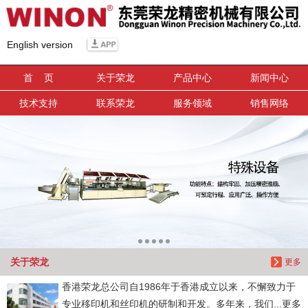
信息搜索
English version
搜索
首 页
关于荣龙
产品中心
新闻中心
技术支持
联系荣龙
服务领域
销售网络
关于荣龙
更多
香港荣龙总公司自1986年于香港成立以来，不懈致力于
专业移印机和丝印机的研制和开发。多年来，我们...更多