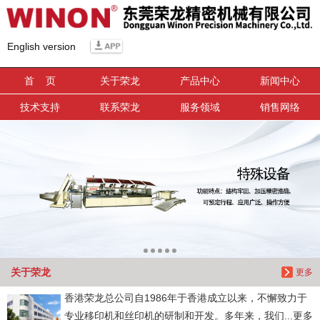
信息搜索
English version
搜索
首 页
关于荣龙
产品中心
新闻中心
技术支持
联系荣龙
服务领域
销售网络
关于荣龙
更多
香港荣龙总公司自1986年于香港成立以来，不懈致力于
专业移印机和丝印机的研制和开发。多年来，我们...更多