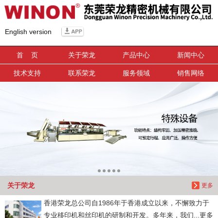
信息搜索
English version
搜索
首 页
关于荣龙
产品中心
新闻中心
技术支持
联系荣龙
服务领域
销售网络
关于荣龙
更多
香港荣龙总公司自1986年于香港成立以来，不懈致力于
专业移印机和丝印机的研制和开发。多年来，我们...更多