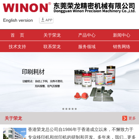
信息搜索
English version
搜索
首 页
关于荣龙
产品中心
新闻中心
技术支持
联系荣龙
服务领域
销售网络
关于荣龙
更多
香港荣龙总公司自1986年于香港成立以来，不懈致力于
专业移印机和丝印机的研制和开发。多年来，我们...更多