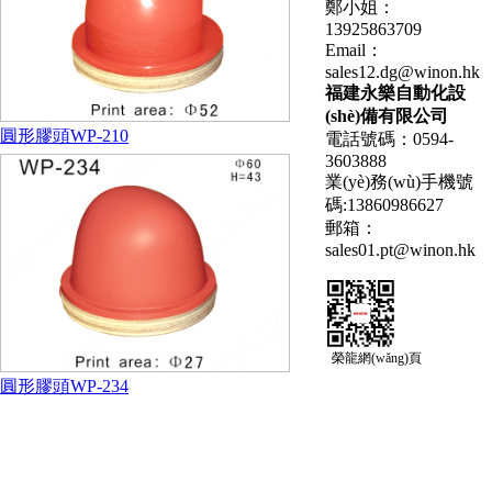
鄭小姐：
13925863709
Email：
sales12.dg@winon.hk
福建永樂自動化設
(shè)備有限公司
圓形膠頭WP-210
電話號碼：0594-
3603888
業(yè)務(wù)手機號
碼:13860986627
郵箱：
sales01.pt@winon.hk
榮龍
網(wǎng)頁
圓形膠頭WP-234