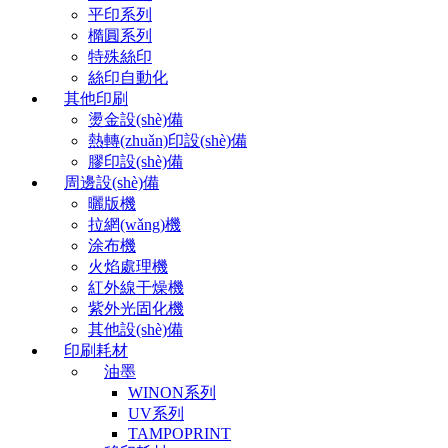
平印系列
橢圓系列
特殊絲印
絲印自動化
其他印刷
燙金設(shè)備
熱轉(zhuǎn)印設(shè)備
膠印設(shè)備
周邊設(shè)備
曬版機
拉網(wǎng)機
涂布機
火焰處理機
紅外線干燥機
紫外光固化機
其他設(shè)備
印刷耗材
油墨
WINON系列
UV系列
TAMPOPRINT