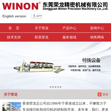
信息搜索
English version
搜索
首 页
关于荣龙
产品中心
新闻中心
技术支持
联系荣龙
服务领域
销售网络
关于荣龙
更多
香港荣龙总公司自1986年于香港成立以来，不懈致力于
专业移印机和丝印机的研制和开发。多年来，我们...更多