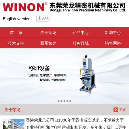
信息搜索
English version
搜索
首 页
关于荣龙
产品中心
新闻中心
技术支持
联系荣龙
服务领域
销售网络
关于荣龙
更多
香港荣龙总公司自1986年于香港成立以来，不懈致力于
专业移印机和丝印机的研制和开发。多年来，我们...更多