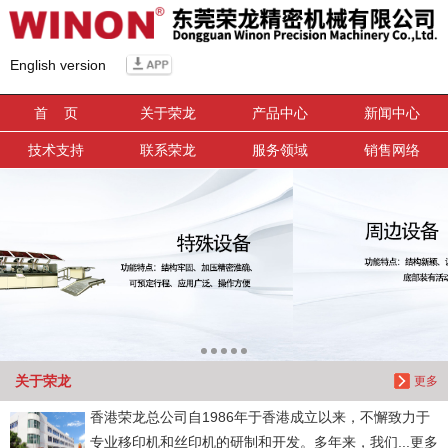
信息搜索
English version
搜索
首 页
关于荣龙
产品中心
新闻中心
技术支持
联系荣龙
服务领域
销售网络
关于荣龙
更多
香港荣龙总公司自1986年于香港成立以来，不懈致力于
专业移印机和丝印机的研制和开发。多年来，我们...更多