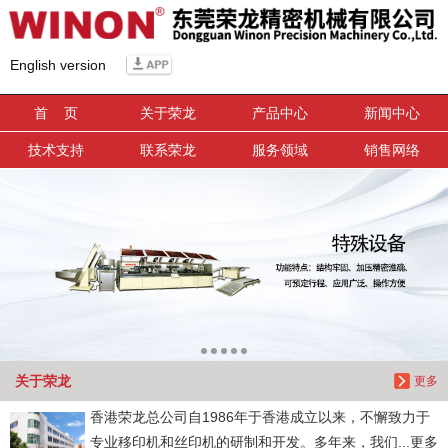
信息搜索
English version
搜索
首 页
关于荣龙
产品中心
新闻中心
技术支持
联系荣龙
服务领域
销售网络
关于荣龙
更多
香港荣龙总公司自1986年于香港成立以来，不懈致力于
专业移印机和丝印机的研制和开发。多年来，我们...更多