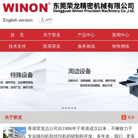
信息搜索
English version
搜索
首 页
关于荣龙
产品中心
新闻中心
技术支持
联系荣龙
服务领域
销售网络
关于荣龙
更多
香港荣龙总公司自1986年于香港成立以来，不懈致力于
专业移印机和丝印机的研制和开发。多年来，我们...更多