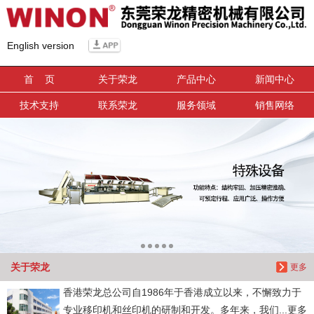
信息搜索
English version
搜索
首 页
关于荣龙
产品中心
新闻中心
技术支持
联系荣龙
服务领域
销售网络
关于荣龙
更多
香港荣龙总公司自1986年于香港成立以来，不懈致力于
专业移印机和丝印机的研制和开发。多年来，我们...更多