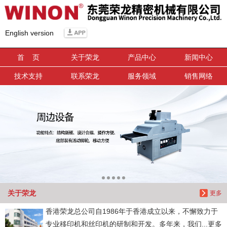
信息搜索
English version
搜索
首 页
关于荣龙
产品中心
新闻中心
技术支持
联系荣龙
服务领域
销售网络
关于荣龙
更多
香港荣龙总公司自1986年于香港成立以来，不懈致力于
专业移印机和丝印机的研制和开发。多年来，我们...更多