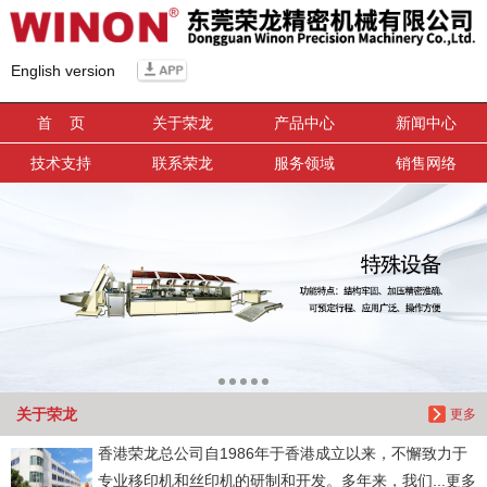
信息搜索
English version
搜索
首 页
关于荣龙
产品中心
新闻中心
技术支持
联系荣龙
服务领域
销售网络
关于荣龙
更多
香港荣龙总公司自1986年于香港成立以来，不懈致力于
专业移印机和丝印机的研制和开发。多年来，我们...更多