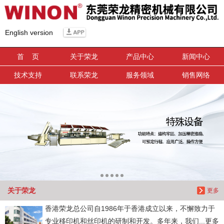
信息搜索
English version
搜索
首 页
关于荣龙
产品中心
新闻中心
技术支持
联系荣龙
服务领域
销售网络
关于荣龙
更多
香港荣龙总公司自1986年于香港成立以来，不懈致力于
专业移印机和丝印机的研制和开发。多年来，我们...更多