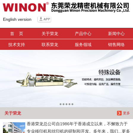
信息搜索
English version
搜索
首 页
关于荣龙
产品中心
新闻中心
技术支持
联系荣龙
服务领域
销售网络
关于荣龙
更多
香港荣龙总公司自1986年于香港成立以来，不懈致力于
专业移印机和丝印机的研制和开发。多年来，我们...更多