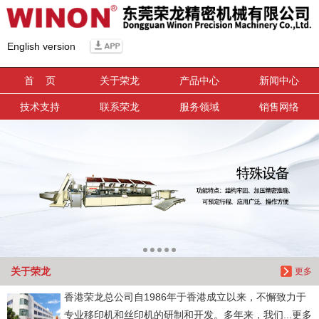
信息搜索
English version
搜索
首 页
关于荣龙
产品中心
新闻中心
技术支持
联系荣龙
服务领域
销售网络
关于荣龙
更多
香港荣龙总公司自1986年于香港成立以来，不懈致力于
专业移印机和丝印机的研制和开发。多年来，我们...更多