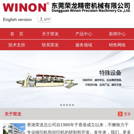
信息搜索
English version
搜索
首 页
关于荣龙
产品中心
新闻中心
技术支持
联系荣龙
服务领域
销售网络
关于荣龙
更多
香港荣龙总公司自1986年于香港成立以来，不懈致力于
专业移印机和丝印机的研制和开发。多年来，我们...更多