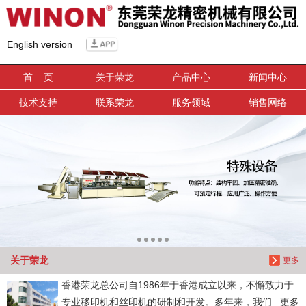
信息搜索
English version
搜索
首 页
关于荣龙
产品中心
新闻中心
技术支持
联系荣龙
服务领域
销售网络
关于荣龙
更多
香港荣龙总公司自1986年于香港成立以来，不懈致力于
专业移印机和丝印机的研制和开发。多年来，我们...更多