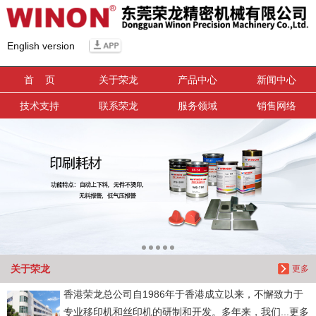
信息搜索
English version
搜索
首 页
关于荣龙
产品中心
新闻中心
技术支持
联系荣龙
服务领域
销售网络
关于荣龙
更多
香港荣龙总公司自1986年于香港成立以来，不懈致力于
专业移印机和丝印机的研制和开发。多年来，我们...更多