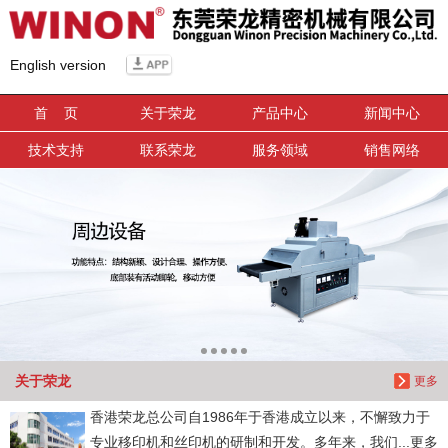
信息搜索
English version
搜索
首 页
关于荣龙
产品中心
新闻中心
技术支持
联系荣龙
服务领域
销售网络
关于荣龙
更多
香港荣龙总公司自1986年于香港成立以来，不懈致力于
专业移印机和丝印机的研制和开发。多年来，我们...更多