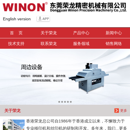
信息搜索
English version
搜索
首 页
关于荣龙
产品中心
新闻中心
技术支持
联系荣龙
服务领域
销售网络
关于荣龙
更多
香港荣龙总公司自1986年于香港成立以来，不懈致力于
专业移印机和丝印机的研制和开发。多年来，我们...更多