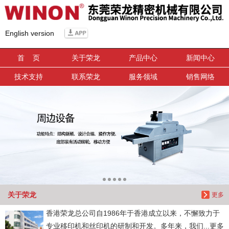
信息搜索
English version
搜索
首 页
关于荣龙
产品中心
新闻中心
技术支持
联系荣龙
服务领域
销售网络
关于荣龙
更多
香港荣龙总公司自1986年于香港成立以来，不懈致力于
专业移印机和丝印机的研制和开发。多年来，我们...更多