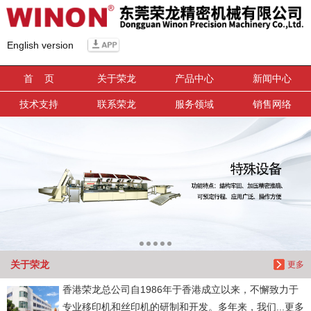
信息搜索
English version
搜索
首 页
关于荣龙
产品中心
新闻中心
技术支持
联系荣龙
服务领域
销售网络
关于荣龙
更多
香港荣龙总公司自1986年于香港成立以来，不懈致力于
专业移印机和丝印机的研制和开发。多年来，我们...更多