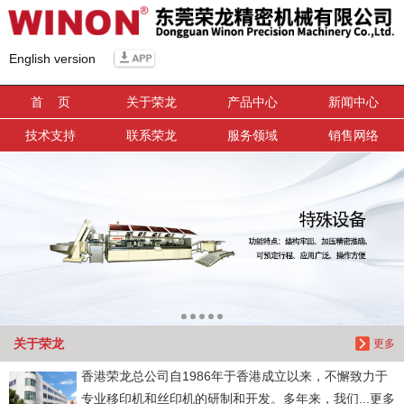
信息搜索
English version
搜索
首 页
关于荣龙
产品中心
新闻中心
技术支持
联系荣龙
服务领域
销售网络
关于荣龙
更多
香港荣龙总公司自1986年于香港成立以来，不懈致力于
专业移印机和丝印机的研制和开发。多年来，我们...更多