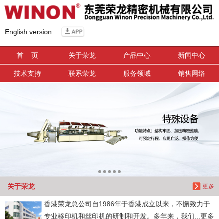
信息搜索
English version
搜索
首 页
关于荣龙
产品中心
新闻中心
技术支持
联系荣龙
服务领域
销售网络
关于荣龙
更多
香港荣龙总公司自1986年于香港成立以来，不懈致力于
专业移印机和丝印机的研制和开发。多年来，我们...更多