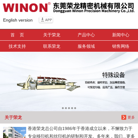
信息搜索
English version
搜索
首 页
关于荣龙
产品中心
新闻中心
技术支持
联系荣龙
服务领域
销售网络
关于荣龙
更多
香港荣龙总公司自1986年于香港成立以来，不懈致力于
专业移印机和丝印机的研制和开发。多年来，我们...更多