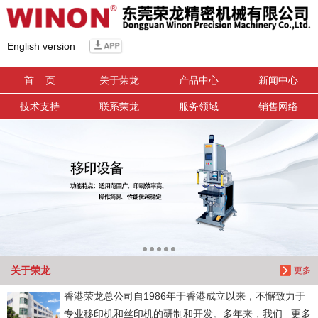
信息搜索
English version
搜索
首 页
关于荣龙
产品中心
新闻中心
技术支持
联系荣龙
服务领域
销售网络
关于荣龙
更多
香港荣龙总公司自1986年于香港成立以来，不懈致力于
专业移印机和丝印机的研制和开发。多年来，我们...更多