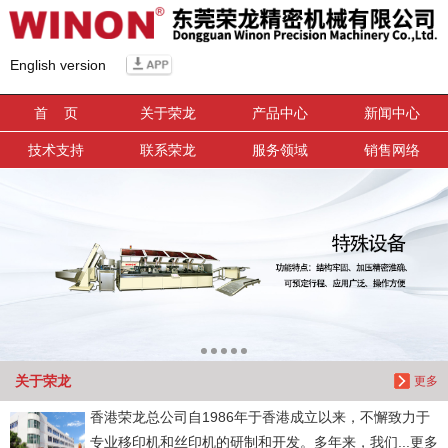
信息搜索
English version
搜索
首 页
关于荣龙
产品中心
新闻中心
技术支持
联系荣龙
服务领域
销售网络
关于荣龙
更多
香港荣龙总公司自1986年于香港成立以来，不懈致力于
专业移印机和丝印机的研制和开发。多年来，我们...更多