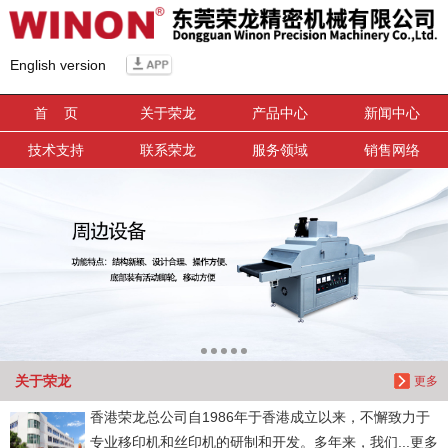
信息搜索
English version
搜索
首 页
关于荣龙
产品中心
新闻中心
技术支持
联系荣龙
服务领域
销售网络
关于荣龙
更多
香港荣龙总公司自1986年于香港成立以来，不懈致力于
专业移印机和丝印机的研制和开发。多年来，我们...更多