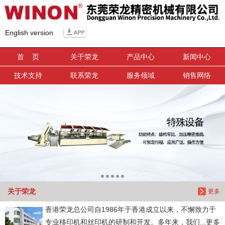
信息搜索
English version
搜索
首 页
关于荣龙
产品中心
新闻中心
技术支持
联系荣龙
服务领域
销售网络
关于荣龙
更多
香港荣龙总公司自1986年于香港成立以来，不懈致力于
专业移印机和丝印机的研制和开发。多年来，我们...更多