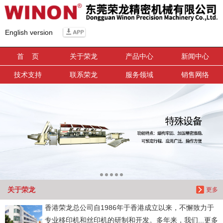
信息搜索
English version
搜索
首 页
关于荣龙
产品中心
新闻中心
技术支持
联系荣龙
服务领域
销售网络
关于荣龙
更多
香港荣龙总公司自1986年于香港成立以来，不懈致力于
专业移印机和丝印机的研制和开发。多年来，我们...更多