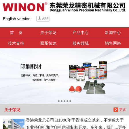
信息搜索
English version
搜索
首 页
关于荣龙
产品中心
新闻中心
技术支持
联系荣龙
服务领域
销售网络
关于荣龙
更多
香港荣龙总公司自1986年于香港成立以来，不懈致力于
专业移印机和丝印机的研制和开发。多年来，我们...更多