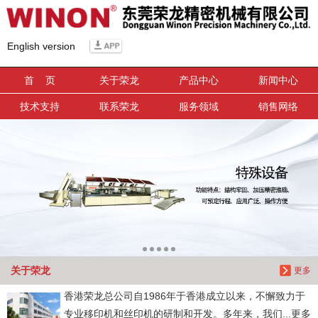
信息搜索
English version
搜索
首 页
关于荣龙
产品中心
新闻中心
技术支持
联系荣龙
服务领域
销售网络
关于荣龙
更多
香港荣龙总公司自1986年于香港成立以来，不懈致力于
专业移印机和丝印机的研制和开发。多年来，我们...更多