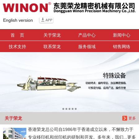
信息搜索
English version
搜索
首 页
关于荣龙
产品中心
新闻中心
技术支持
联系荣龙
服务领域
销售网络
关于荣龙
更多
香港荣龙总公司自1986年于香港成立以来，不懈致力于
专业移印机和丝印机的研制和开发。多年来，我们...更多