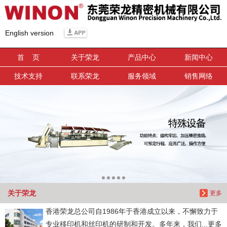
信息搜索
English version
搜索
首 页
关于荣龙
产品中心
新闻中心
技术支持
联系荣龙
服务领域
销售网络
关于荣龙
更多
香港荣龙总公司自1986年于香港成立以来，不懈致力于
专业移印机和丝印机的研制和开发。多年来，我们...更多