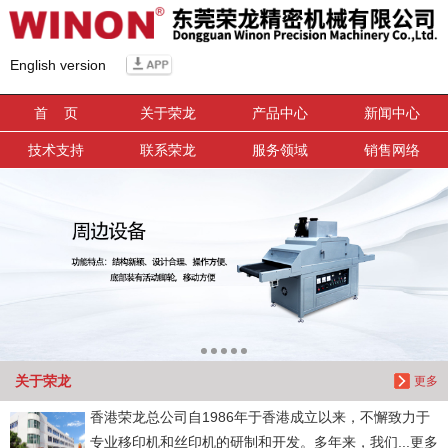
信息搜索
English version
搜索
首 页
关于荣龙
产品中心
新闻中心
技术支持
联系荣龙
服务领域
销售网络
关于荣龙
更多
香港荣龙总公司自1986年于香港成立以来，不懈致力于
专业移印机和丝印机的研制和开发。多年来，我们...更多