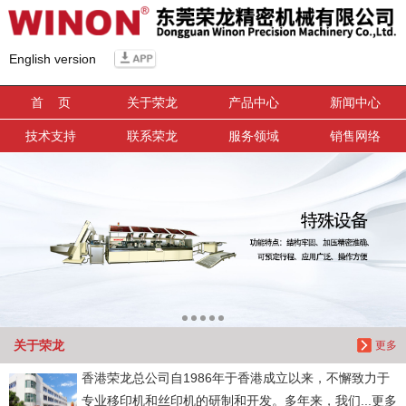
信息搜索
English version
搜索
首 页
关于荣龙
产品中心
新闻中心
技术支持
联系荣龙
服务领域
销售网络
关于荣龙
更多
香港荣龙总公司自1986年于香港成立以来，不懈致力于
专业移印机和丝印机的研制和开发。多年来，我们...更多