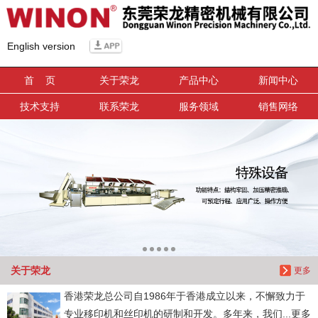
信息搜索
English version
搜索
首 页
关于荣龙
产品中心
新闻中心
技术支持
联系荣龙
服务领域
销售网络
关于荣龙
更多
香港荣龙总公司自1986年于香港成立以来，不懈致力于
专业移印机和丝印机的研制和开发。多年来，我们...更多