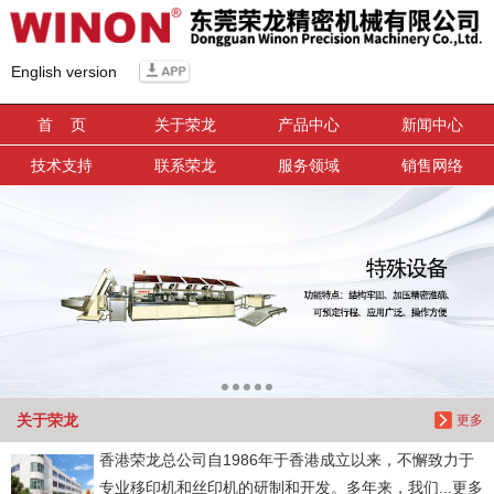
信息搜索
English version
搜索
首 页
关于荣龙
产品中心
新闻中心
技术支持
联系荣龙
服务领域
销售网络
关于荣龙
更多
香港荣龙总公司自1986年于香港成立以来，不懈致力于
专业移印机和丝印机的研制和开发。多年来，我们...更多