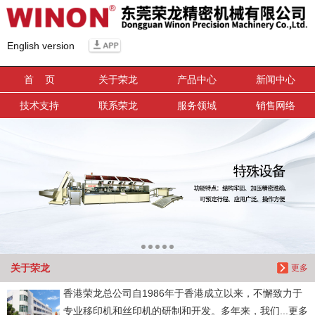
信息搜索
English version
搜索
首 页
关于荣龙
产品中心
新闻中心
技术支持
联系荣龙
服务领域
销售网络
关于荣龙
更多
香港荣龙总公司自1986年于香港成立以来，不懈致力于
专业移印机和丝印机的研制和开发。多年来，我们...更多