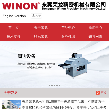
信息搜索
English version
搜索
首 页
关于荣龙
产品中心
新闻中心
技术支持
联系荣龙
服务领域
销售网络
关于荣龙
更多
香港荣龙总公司自1986年于香港成立以来，不懈致力于
专业移印机和丝印机的研制和开发。多年来，我们...更多