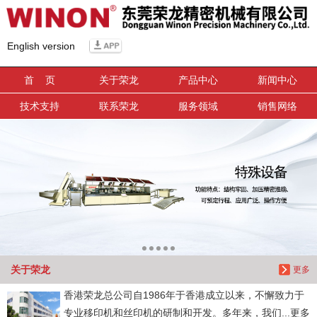
信息搜索
English version
搜索
首 页
关于荣龙
产品中心
新闻中心
技术支持
联系荣龙
服务领域
销售网络
关于荣龙
更多
香港荣龙总公司自1986年于香港成立以来，不懈致力于
专业移印机和丝印机的研制和开发。多年来，我们...更多