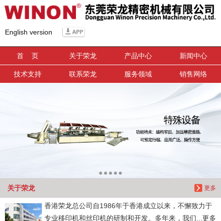
信息搜索
English version
搜索
首 页
关于荣龙
产品中心
新闻中心
技术支持
联系荣龙
服务领域
销售网络
关于荣龙
更多
香港荣龙总公司自1986年于香港成立以来，不懈致力于
专业移印机和丝印机的研制和开发。多年来，我们...更多