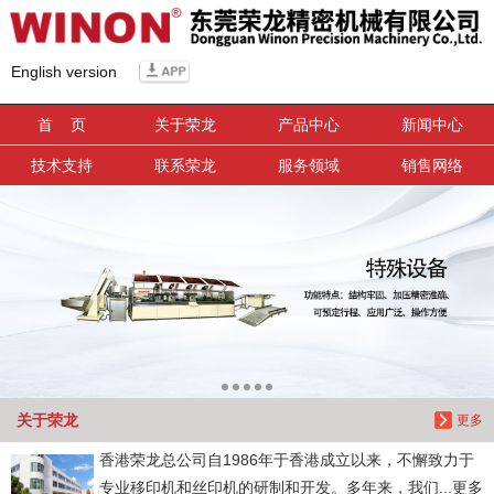
信息搜索
English version
搜索
首 页
关于荣龙
产品中心
新闻中心
技术支持
联系荣龙
服务领域
销售网络
关于荣龙
更多
香港荣龙总公司自1986年于香港成立以来，不懈致力于
专业移印机和丝印机的研制和开发。多年来，我们...更多