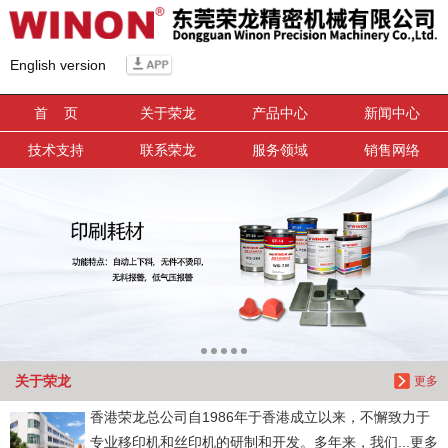
信息搜索
English version
搜索
首 页
关于荣龙
产品中心
新闻中心
技术支持
联系荣龙
服务领域
销售网络
关于荣龙
更多
香港荣龙总公司自1986年于香港成立以来，不懈致力于
专业移印机和丝印机的研制和开发。多年来，我们...更多