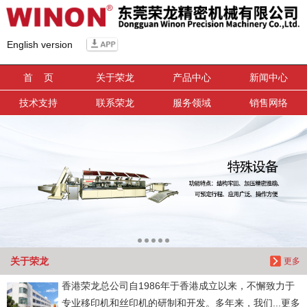
信息搜索
English version
搜索
首 页
关于荣龙
产品中心
新闻中心
技术支持
联系荣龙
服务领域
销售网络
关于荣龙
更多
香港荣龙总公司自1986年于香港成立以来，不懈致力于
专业移印机和丝印机的研制和开发。多年来，我们...更多