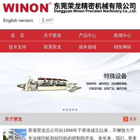
信息搜索
English version
搜索
首 页
关于荣龙
产品中心
新闻中心
技术支持
联系荣龙
服务领域
销售网络
关于荣龙
更多
香港荣龙总公司自1986年于香港成立以来，不懈致力于
专业移印机和丝印机的研制和开发。多年来，我们...更多