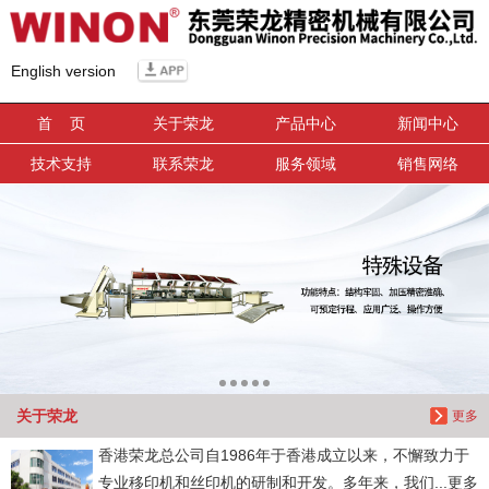
信息搜索
English version
搜索
首 页
关于荣龙
产品中心
新闻中心
技术支持
联系荣龙
服务领域
销售网络
关于荣龙
更多
香港荣龙总公司自1986年于香港成立以来，不懈致力于
专业移印机和丝印机的研制和开发。多年来，我们...更多