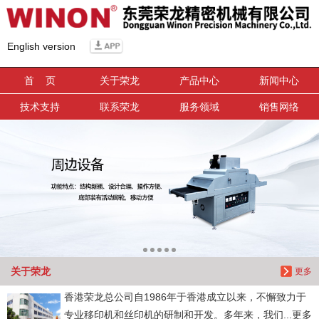
信息搜索
English version
搜索
首 页
关于荣龙
产品中心
新闻中心
技术支持
联系荣龙
服务领域
销售网络
关于荣龙
更多
香港荣龙总公司自1986年于香港成立以来，不懈致力于
专业移印机和丝印机的研制和开发。多年来，我们...更多