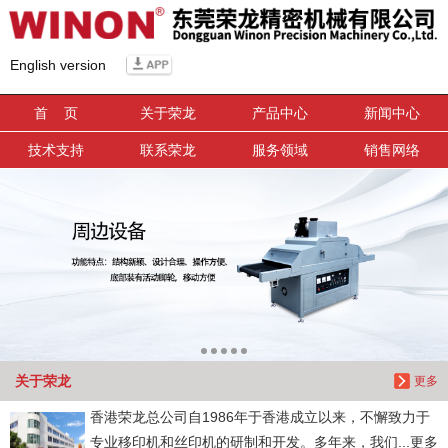
信息搜索
English version
搜索
首 页
关于荣龙
产品中心
新闻中心
技术支持
联系荣龙
服务领域
销售网络
关于荣龙
更多
香港荣龙总公司自1986年于香港成立以来，不懈致力于
专业移印机和丝印机的研制和开发。多年来，我们...更多